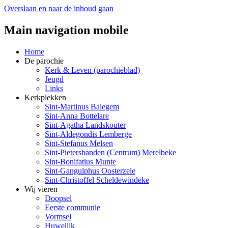
Overslaan en naar de inhoud gaan
Main navigation mobile
Home
De parochie
Kerk & Leven (parochieblad)
Jeugd
Links
Kerkplekken
Sint-Martinus Balegem
Sint-Anna Bottelare
Sint-Agatha Landskouter
Sint-Aldegondis Lemberge
Sint-Stefanus Melsen
Sint-Pietersbanden (Centrum) Merelbeke
Sint-Bonifatius Munte
Sint-Gangulphus Oosterzele
Sint-Christoffel Scheldewindeke
Wij vieren
Doopsel
Eerste communie
Vormsel
Huwelijk