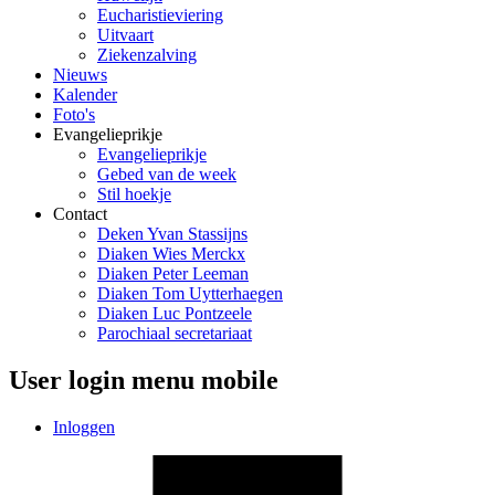
Eucharistieviering
Uitvaart
Ziekenzalving
Nieuws
Kalender
Foto's
Evangelieprikje
Evangelieprikje
Gebed van de week
Stil hoekje
Contact
Deken Yvan Stassijns
Diaken Wies Merckx
Diaken Peter Leeman
Diaken Tom Uytterhaegen
Diaken Luc Pontzeele
Parochiaal secretariaat
User login menu mobile
Inloggen